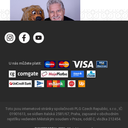
U nás můžete platit:
Toto jsou internetové stránky společnosti PLG Czech Republic, s.r.o., IČ:
01901613, se sídlem Italská 2581/67, Praha, zapsané v obchodním
rejstříku vedeném Městským soudem v Praze, oddíl C, vložka 212454.