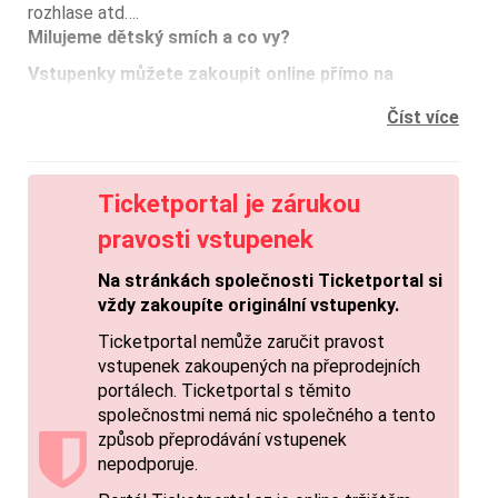
rozhlase atd….
Milujeme dětský smích a co vy?
Vstupenky můžete zakoupit online přímo na
ticketportal.cz - eTickets/mobileTickets, k
Číst více
dispozici jsou i prodejní místa Ticketportal.
Další info:
sleva 50% pro držitele průkazu ZTP/P, zvolte v
nákupním košíku / bezbariérový přístup NEUVEDENO /
Ticketportal je zárukou
každý návštěvník musí mít vlastní vstupenku, bez
pravosti vstupenek
ohledu na věk
Na stránkách společnosti Ticketportal si
-TH-
vždy zakoupíte originální vstupenky.
Ticketportal nemůže zaručit pravost
vstupenek zakoupených na přeprodejních
portálech. Ticketportal s těmito
společnostmi nemá nic společného a tento
způsob přeprodávání vstupenek
nepodporuje.